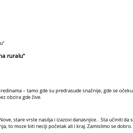
na ruralu“
redinama – tamo gde su predrasude snažnije, gde se očekuje d
ez obzira gde žive.
ove, stare vrste nasilja i izazovi danasnjice… Sta učiniti da
nja, to moze biti neciji početak ali i kraj. Zamislimo se dobro.