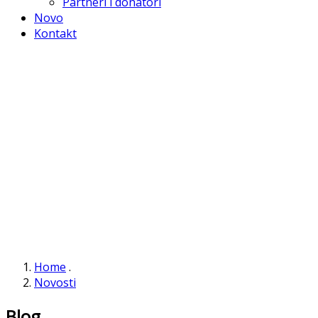
Partneri i donatori
Novo
Kontakt
Home
.
Novosti
Blog