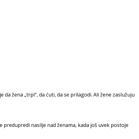
a žena „trpi“, da ćuti, da se prilagodi. Ali žene zaslužuju
 se predupredi nasilje nad ženama, kada još uvek postoje