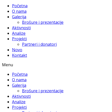
Početna
O nama
Galerija
Brošure i prezentacije
Aktivnosti
Analize
Projekti
Partneri i donatori
Novo
Kontakt
Menu
Početna
O nama
Galerija
Brošure i prezentacije
Aktivnosti
Analize
Projekti