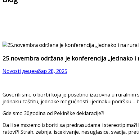
25.novembra održana je konferencija „Jednako i 
Novosti
децембар 28, 2025
Govorili smo o borbi koja je posebno izazovna u ruralnim s
jednaku zaštitu, jednake mogućnosti i jednaku podršku – b
Gde smo 30godina od Pekinške deklaracije?!
Da li se mozemo izboriti sa predrasudama i stereotipima?! N
ratovi?! Strah, zebnja, iscekivanje, nesuglasice, svadja, pret