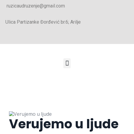
ruzicaudruzenje@gmail.com
Ulica Partizanke Đorđević br.6; Arilje
Verujemo u ljude