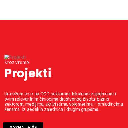
Kroz vreme
Projekti
Umreženi smo sa OCD sektorom, lokalnom zajednicom i
svim relevantnim činiocima društvenog života, biznis
sektorom, medijima, aktivistima, volonterima – omladincima,
ženama iz seoskih zajednica i drugim grupama.
SAZNAJ VIŠE