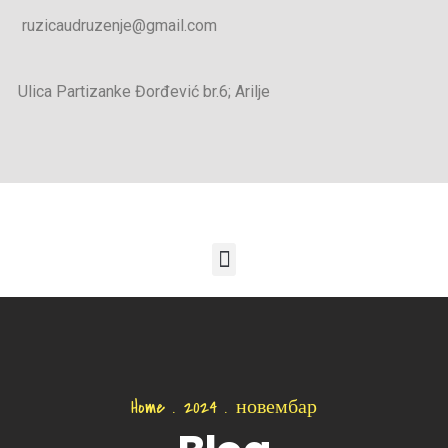
ruzicaudruzenje@gmail.com
Ulica Partizanke Đorđević br.6; Arilje
Home
.
2024
.
новембар